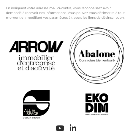
En indiquant votre adresse mail ci-contre, vous reconnaissez avoir
demandé à recevoir nos informations. Vous pouvez vous désinscrire à tout
moment en modifiant vos paramètres à travers les liens de désinscription.