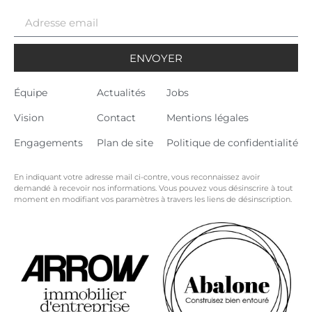
ENVOYER
Équipe
Actualités
Jobs
Vision
Contact
Mentions légales
Engagements
Plan de site
Politique de confidentialité
En indiquant votre adresse mail ci-contre, vous reconnaissez avoir
demandé à recevoir nos informations. Vous pouvez vous désinscrire à tout
moment en modifiant vos paramètres à travers les liens de désinscription.