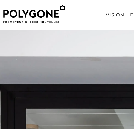
VISION
E