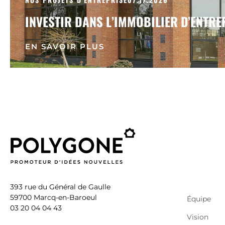
INVESTIR DANS L’IMMOBILIER D’ENTRE
EN SAVOIR PLUS
e le contenu de ce site vous intéresse
is on aimerait bien vous
393 rue du Général de Gaulle
visite...
59700 Marcq-en-Baroeul
Équipe
03 20 04 04 43
Vision
lité